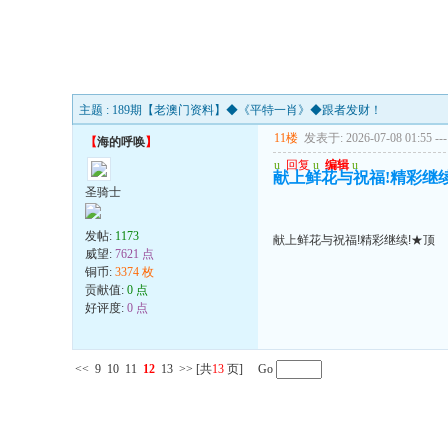
主题 : 189期【老澳门资料】◆《平特一肖》◆跟者发财！
11楼
发表于: 2026-07-08 01:55
---
【
海的呼唤
】
u
回复
u
编辑
u
献上鲜花与祝福!精彩继续
圣骑士
发帖:
1173
献上鲜花与祝福!精彩继续!★顶
威望:
7621 点
铜币:
3374 枚
贡献值:
0 点
好评度:
0 点
<<
9
10
11
12
13
>>
[共
13
页] Go