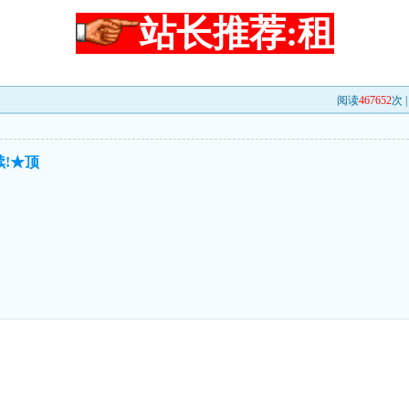
站长推荐:租
阅读
467652
次 
!★顶