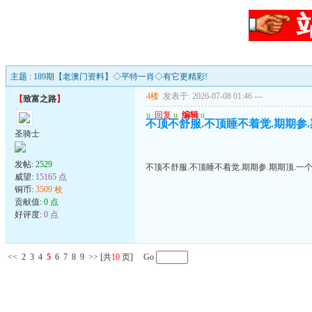
主题 : 189期【老澳门资料】◇平特一肖◇有它更精彩!
4楼
发表于: 2026-07-08 01:46
---
【
致富之路
】
u
回复
u
编辑
u
不顶不舒服.不顶睡不着觉.期期参.期
圣骑士
发帖:
2529
不顶不舒服.不顶睡不着觉.期期参.期期顶.一个劲
威望:
15165 点
铜币:
3509 枚
贡献值:
0 点
好评度:
0 点
<<
2
3
4
5
6
7
8
9
>>
[共
10
页] Go